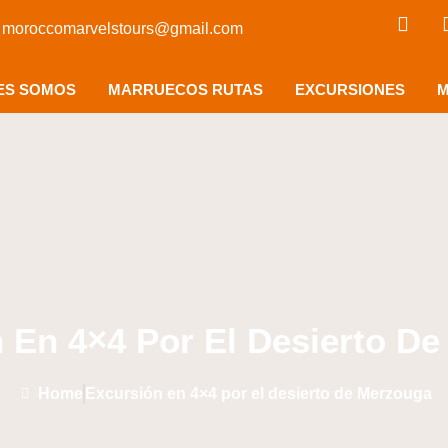
moroccomarvelstours@gmail.com
ES SOMOS
MARRUECOS RUTAS
EXCURSIONES
M
 En 4×4 Por El Desierto D
Home
Excursión en 4×4 por el desierto de Merzouga