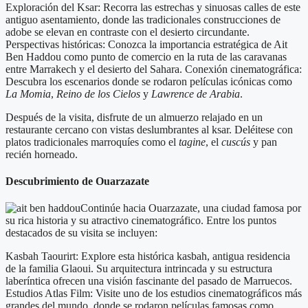
Exploración del Ksar: Recorra las estrechas y sinuosas calles de este
antiguo asentamiento, donde las tradicionales construcciones de
adobe se elevan en contraste con el desierto circundante.
Perspectivas históricas: Conozca la importancia estratégica de Ait
Ben Haddou como punto de comercio en la ruta de las caravanas
entre Marrakech y el desierto del Sahara. Conexión cinematográfica:
Descubra los escenarios donde se rodaron películas icónicas como
La Momia
,
Reino de los Cielos
y
Lawrence de Arabia
.
Después de la visita, disfrute de un almuerzo relajado en un
restaurante cercano con vistas deslumbrantes al ksar. Deléitese con
platos tradicionales marroquíes como el
tagine
, el
cuscús
y pan
recién horneado.
Descubrimiento de Ouarzazate
Continúe hacia Ouarzazate, una ciudad famosa por
su rica historia y su atractivo cinematográfico. Entre los puntos
destacados de su visita se incluyen:
Kasbah Taourirt: Explore esta histórica kasbah, antigua residencia
de la familia Glaoui. Su arquitectura intrincada y su estructura
laberíntica ofrecen una visión fascinante del pasado de Marruecos.
Estudios Atlas Film: Visite uno de los estudios cinematográficos más
grandes del mundo, donde se rodaron películas famosas como